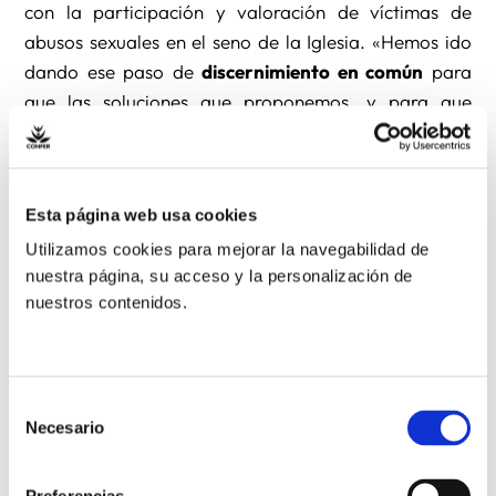
con la participación y valoración de víctimas de
abusos sexuales en el seno de la Iglesia. «Hemos ido
dando ese paso de
discernimiento en común
para
que las soluciones que proponemos, y para que
también el trabajo con aquellos que más sufren,
especialmente con las víctimas, sea más efectivo»,
explicó el presidente de los religiosos en España.
Esta página web usa cookies
Utilizamos cookies para mejorar la navegabilidad de
Con las víctimas
nuestra página, su acceso y la personalización de
nuestros contenidos.
Uno de los aspectos esenciales de todo este trabajo
realizado en conjunto ha sido poner a las personas
que sufren en el centro: «El objetivo no lo hemos
perdido, el objetivo son las víctimas», argumentó.
Selección
Necesario
«
Ellas son el centro de nuestro trabajo,
de nuestro
de
consentimiento
discernimiento, de nuestro apoyo, de nuestro
acompañamiento», señaló el presidente de la