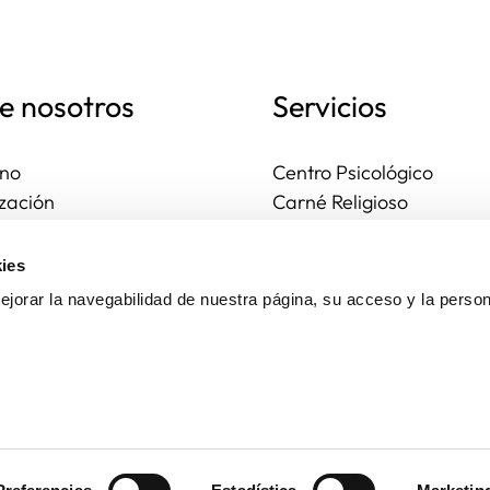
e nosotros
Servicios
no
Centro Psicológico
zación
Carné Religioso
ales y diocesanas
Publicaciones
os seguros
Ayudas
ies
to
Actividades
jorar la navegabilidad de nuestra página, su acceso y la person
Asesoría Jurídica
Ejercicios espirituales