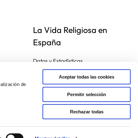
La Vida Religiosa en
España
Datos y Estadísticas
Preguntas frecuentes
Mapa de congregaciones
Aceptar todas las cookies
alización de
Permitir selección
Rechazar todas