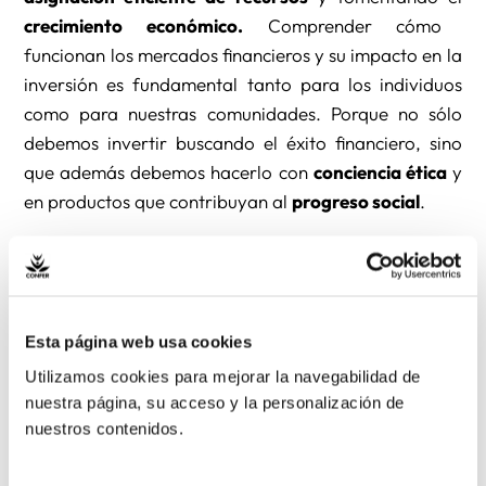
crecimiento económico.
Comprender cómo
funcionan los mercados financieros y su impacto en la
inversión es fundamental tanto para los individuos
como para nuestras comunidades. Porque no sólo
debemos invertir buscando el éxito financiero, sino
que además debemos hacerlo con
conciencia ética
y
en productos que contribuyan al
progreso social
.
Crecimiento
económico inclusivo y
Esta página web usa cookies
Utilizamos cookies para mejorar la navegabilidad de
sostenible
nuestra página, su acceso y la personalización de
nuestros contenidos.
Así los
principios de la Doctrina Social de la Iglesia
inspiran un compromiso basado en la solidaridad con