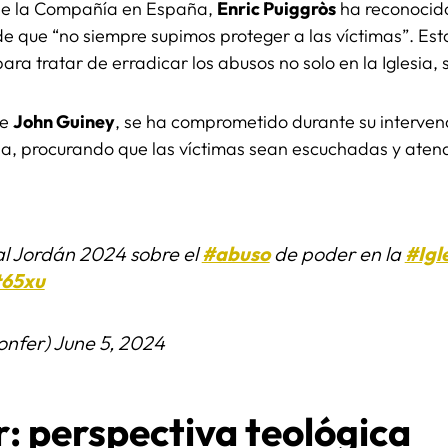
l de la Compañía en España,
Enric Puiggròs
ha reconocido
e que “no siempre supimos proteger a las víctimas”. Est
ra tratar de erradicar los abusos no solo en la Iglesia, 
re
John Guiney
, se ha comprometido durante su intervenc
esia, procurando que las víctimas sean escuchadas y at
al Jordán 2024 sobre el
#abuso
de poder en la
#Igl
t65xu
nfer)
June 5, 2024
: perspectiva teológica