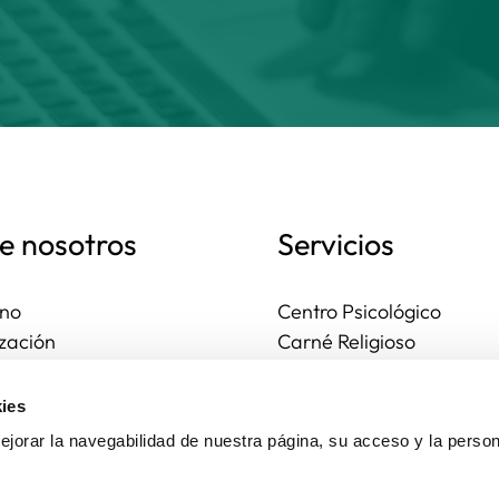
e nosotros
Servicios
no
Centro Psicológico
zación
Carné Religioso
ales y diocesanas
Publicaciones
os seguros
Ayudas
ies
to
Actividades
jorar la navegabilidad de nuestra página, su acceso y la person
Asesoría Jurídica
Ejercicios espirituales