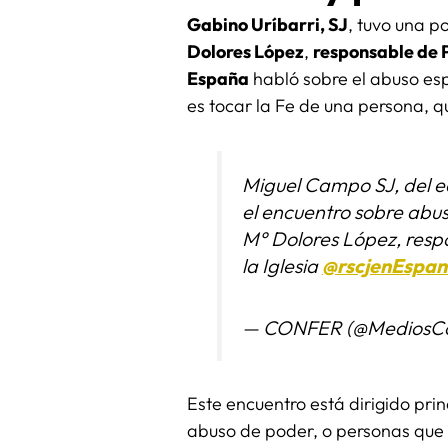
Gabino Uríbarri, SJ
, tuvo una p
Dolores López
,
responsable de P
España
habló sobre el abuso espi
es tocar la Fe de una persona, qu
Miguel Campo SJ, del e
el encuentro sobre abus
M° Dolores López, respo
la Iglesia
@rscjenEspa
— CONFER (@MediosCo
Este encuentro está dirigido pri
abuso de poder, o personas que i