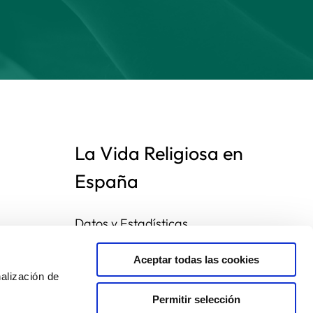
La Vida Religiosa en
España
Datos y Estadísticas
Preguntas frecuentes
Mapa de congregaciones
Aceptar todas las cookies
alización de
Permitir selección