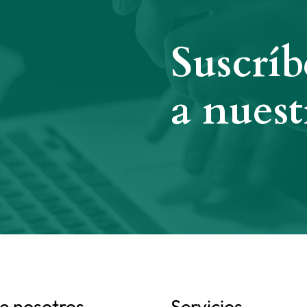
Suscríb
a nuest
e nosotros
Servicios