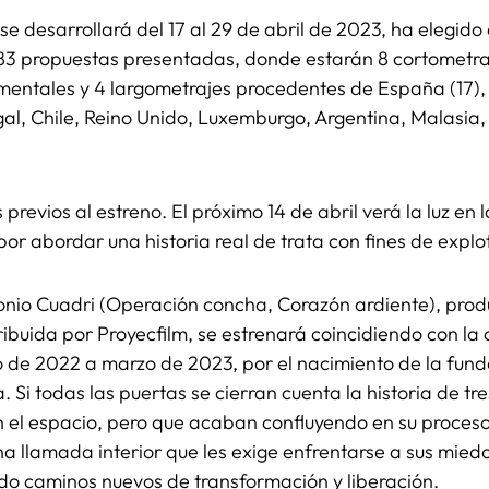
se desarrollará del 17 al 29 de abril de 2023, ha elegido 
683 propuestas presentadas, donde estarán 8 cortometra
mentales y 4 largometrajes procedentes de España (17), 
tugal, Chile, Reino Unido, Luxemburgo, Argentina, Malasia
 previos al estreno. El próximo 14 de abril verá la luz en
 por abordar una historia real de trata con fines de expl
ntonio Cuadri (Operación concha, Corazón ardiente), pro
stribuida por Proyecfilm, se estrenará coincidiendo con la
 de 2022 a marzo de 2023, por el nacimiento de la fun
. Si todas las puertas se cierran cuenta la historia de t
 el espacio, pero que acaban confluyendo en su proceso
a llamada interior que les exige enfrentarse a sus miedo
ndo caminos nuevos de transformación y liberación.