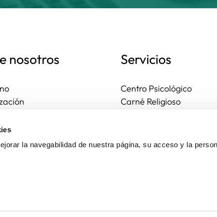
e nosotros
Servicios
no
Centro Psicológico
zación
Carné Religioso
ales y diocesanas
Publicaciones
os seguros
Ayudas
ies
to
Actividades
jorar la navegabilidad de nuestra página, su acceso y la person
Asesoría Jurídica
Ejercicios espirituales