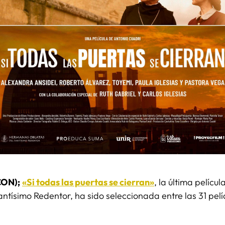
CON);
«Si todas las puertas se cierran»
, la última pelíc
tísimo Redentor, ha sido seleccionada entre las 31 pelíc