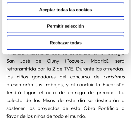
se queda fuera de esta corriente de solidaridad en la
Aceptar todas las cookies
que los niños de todos los países son protagonistas
(como ejemplo Marruecos aportó 6.500 dólares y
Permitir selección
Argelia 123).
Rechazar todas
El domingo 22 de enero, la Misa de la Jornada de
Infancia Misionera, que se celebrará en el Colegio
San José de Cluny (Pozuelo, Madrid), será
retransmitida por la 2 de TVE. Durante las ofrendas,
los niños ganadores del concurso de
christmas
presentarán sus trabajos, y al concluir la Eucaristía
tendrá lugar el acto de entrega de premios. La
colecta de las Misas de este día se destinarán a
sostener los proyectos de esta Obra Pontificia a
favor de los niños de todo el mundo.