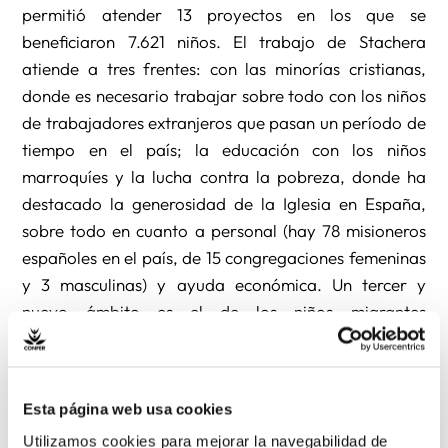
permitió atender 13 proyectos en los que se
beneficiaron 7.621 niños. El trabajo de Stachera
atiende a tres frentes: con las minorías cristianas,
donde es necesario trabajar sobre todo con los niños
de trabajadores extranjeros que pasan un período de
tiempo en el país; la educación con los niños
marroquíes y la lucha contra la pobreza, donde ha
destacado la generosidad de la Iglesia en España,
sobre todo en cuanto a personal (hay 78 misioneros
españoles en el país, de 15 congregaciones femeninas
y 3 masculinas) y ayuda económica. Un tercer y
nuevo ámbito es el de los niños migrantes
vulnerables, desde los abandonados hasta aquellos
que pierden a sus padres en el camino. El director de
OMP en Marruecos destacó en este campo la
Esta página web usa cookies
implicación personal del arzobispo de Tánger, el
Utilizamos cookies para mejorar la navegabilidad de
también misionero franciscano español, Santiago