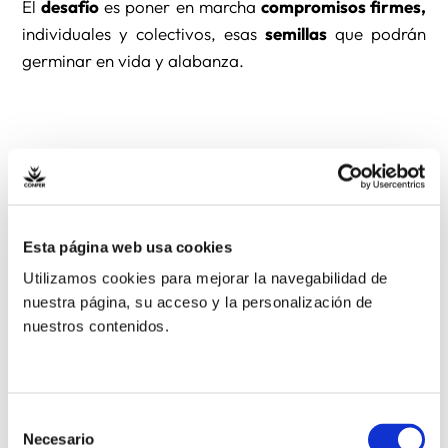
El
desafío
es poner en marcha
compromisos firmes,
individuales y colectivos, esas
semillas
que podrán
germinar en vida y alabanza.
Esta página web usa cookies
Utilizamos cookies para mejorar la navegabilidad de
nuestra página, su acceso y la personalización de
La justicia ambiental —anunciada
nuestros contenidos.
implícitamente por los profetas— ya no
puede considerarse un concepto abstracto o
un objetivo lejano. Representa una
necesidad urgente que va más allá de la
Selección
Necesario
simple protección del medio ambiente. En
de