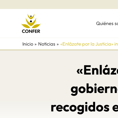
Ir
al
contenido
Quiénes 
Inicio
Noticias
«Enlázate por la Justicia» 
«Enláza
gobiern
recogidos e