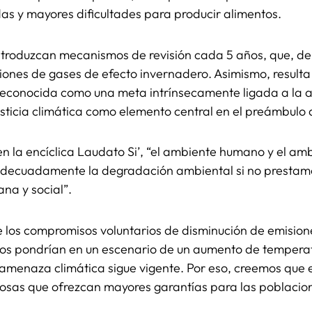
as y mayores dificultades para producir alimentos.
ntroduzcan mecanismos de revisión cada 5 años, que, de 
siones de gases de efecto invernadero. Asimismo, result
reconocida como una meta intrínsecamente ligada a la ac
sticia climática como elemento central en el preámbulo 
n la encíclica Laudato Si’, “el ambiente humano y el am
 adecuadamente la degradación ambiental si no prestamo
na y social”.
 los compromisos voluntarios de disminución de emisione
 nos pondrían en un escenario de un aumento de temperat
a amenaza climática sigue vigente. Por eso, creemos que
sas que ofrezcan mayores garantías para las poblacion