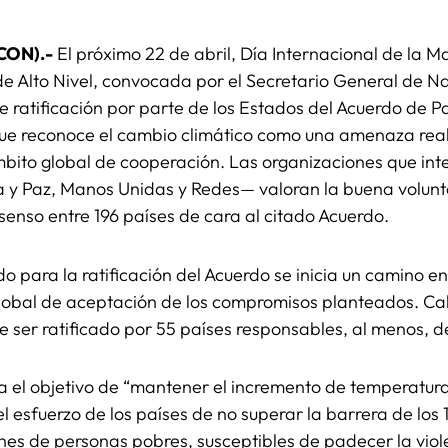
ICON).-
El próximo 22 de abril, Día Internacional de la M
 de Alto Nivel, convocada por el Secretario General de 
de ratificación por parte de los Estados del Acuerdo de P
ue reconoce el cambio climático como una amenaza real 
ito global de cooperación. Las organizaciones que integ
icia y Paz, Manos Unidas y Redes— valoran la buena volunt
senso entre 196 países de cara al citado Acuerdo.
o para la ratificación del Acuerdo se inicia un camino e
lobal de aceptación de los compromisos planteados. Ca
e ser ratificado por 55 países responsables, al menos, d
ca el objetivo de “mantener el incremento de temperatur
l esfuerzo de los países de no superar la barrera de los 1
nes de personas pobres, susceptibles de padecer la vio