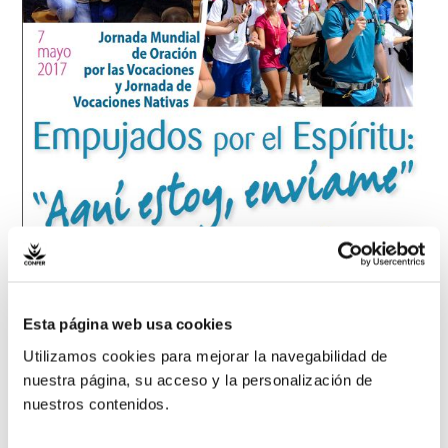
26/04/2017
Madrid, 26 de abril de 2017 (IVICON).-
El domingo 7
Esta página web usa cookies
de mayo es el día dedicado a la Jornada Mundial de
Utilizamos cookies para mejorar la navegabilidad de
Oración por las Vocaciones a la que, en España, se
nuestra página, su acceso y la personalización de
suma la Jornada misionera de Vocaciones Nativas,
nuestros contenidos.
de la Obra Pontificia de San Pedro Apóstol. La