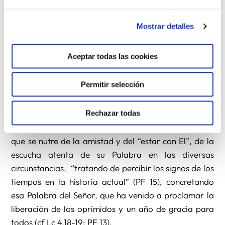
Jerusalén, de desesperanza por el fracaso en los
discípulos de Emaús, de una noche de trabajo sin
Mostrar detalles
éxito en el mar de Galilea, de individualismo en la
exigencia de señales para creer como Tomás.
Aceptar todas las cookies
Todas ellas son también hoy fronteras en nuestra
Permitir selección
sociedad; a ellas se nos envía para ser signos de la
presencia siempre nueva del Espíritu del Resucitado,
Rechazar todas
y hacer así más visible y más creíble a su Iglesia. Esa
es la responsabilidad misionera de la vida religiosa,
que se nutre de la amistad y del “estar con El”, de la
escucha atenta de su Palabra en las diversas
circunstancias, “tratando de percibir los signos de los
tiempos en la historia actual” (PF 15), concretando
esa Palabra del Señor, que ha venido a proclamar la
liberación de los oprimidos y un año de gracia para
todos (cf Lc 4,18-19; PF 13).