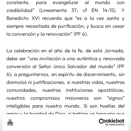
constante, para evangelizar al mundo con
credibilidad” (Lineamenta 37; cf EN 14-15). Y
Benedicto XVI recuerda que “es a la vez santa y
siempre necesitada de purificación, y busca sin cesar
la conversión y la renovación” (PF 6).
La celebración en el año de la fe, de esta Jornada,
debe ser “una invitación a una auténtica y renovada
conversión al Señor único Salvador del mundo” (PF
6); a preguntarnos, en espíritu de discernimiento, sin
disimulos ni justificaciones, si nuestras vidas, nuestras
comunidades, nuestras instituciones apostólicas,
nuestros compromisos misioneros son “signos”
inteligibles para nuestro mundo. Si son huellas del
amor y la bondad de Dios, si hablan un lenguaje que
los jóvenes y los pobres entienden, si remiten a Jesús
de Nazaret, que “hablaba con autoridad y no como