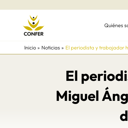
Ir
al
contenido
Quiénes 
Inicio
Noticias
El periodista y trabajador
El period
Miguel Áng
d