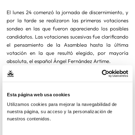
El lunes 24 comenzó la jornada de discernimiento, y
por la tarde se realizaron las primeras votaciones
sondeo en las que fueron apareciendo los posibles
candidatos. Las votaciones sucesivas fue clarificando
el pensamiento de la Asamblea hasta la última
votación en la que resultó elegido, por mayoría
absoluta, el español Ángel Fernández Artime.
Se da la circunstancia de que Fernández Artime
había sido nombrado, el pasado mes de diciembre,
como nuevo Superior Provincial de la Inspectoría
Esta página web usa cookies
Salesiana María Auxiliadora, que agrupa las obras
Utilizamos cookies para mejorar la navegabilidad de
salesianas de Andorra, Cataluña, Aragón, Islas
nuestra página, su acceso y la personalización de
Baleares, Valencia, Murcia, Extremadura, Andalucía
nuestros contenidos.
e Islas Canarias, una nueva circunscripción salesiana