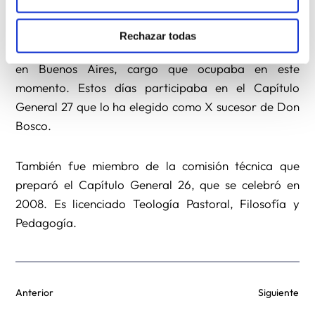
como Inspector, fue nombrado director del colegio
salesiano de Orense. En 2009 fue nombrado
Rechazar todas
provincial de la Inspectoría Argentina Sur, con sede
en Buenos Aires, cargo que ocupaba en este
momento. Estos días participaba en el Capítulo
General 27 que lo ha elegido como X sucesor de Don
Bosco.
También fue miembro de la comisión técnica que
preparó el Capítulo General 26, que se celebró en
2008. Es licenciado Teología Pastoral, Filosofía y
Pedagogía.
Anterior
Siguiente