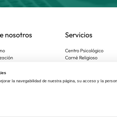
e nosotros
Servicios
no
Centro Psicológico
zación
Carné Religioso
ales y diocesanas
Publicaciones
os seguros
Ayudas
ies
to
Actividades
jorar la navegabilidad de nuestra página, su acceso y la person
Asesoría Jurídica
Ejercicios espirituales