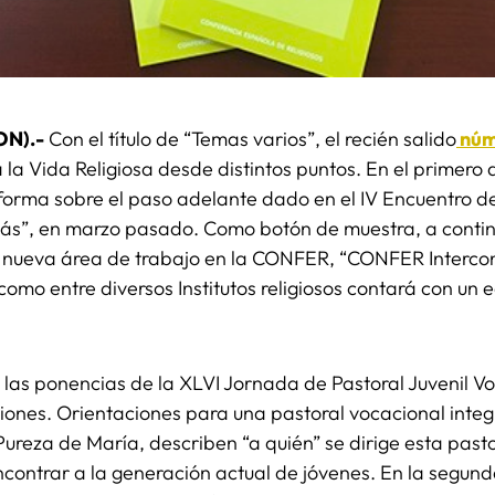
ON).-
Con el título de “Temas varios”, el recién salido
núm
 la Vida Religiosa desde distintos puntos. En el primero de
nforma sobre el paso adelante dado en el IV Encuentro de
s”, en marzo pasado. Como botón de muestra, a continua
a nueva área de trabajo en la CONFER, “CONFER Intercong
como entre diversos Institutos religiosos contará con un
 las ponencias de la XLVI Jornada de Pastoral Juvenil V
ones. Orientaciones para una pastoral vocacional integr
a Pureza de María, describen “a quién” se dirige esta pas
ontrar a la generación actual de jóvenes. En la segunda,