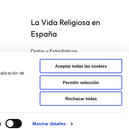
La Vida Religiosa en
España
Datos y Estadísticas
Preguntas frecuentes
Mapa de congregaciones
Aceptar todas las cookies
alización de
Permitir selección
Rechazar todas
g
Mostrar detalles
Hecho con
por
SocialCo