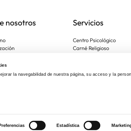
e nosotros
Servicios
no
Centro Psicológico
zación
Carné Religioso
ales y diocesanas
Publicaciones
os seguros
Ayudas
ies
to
Actividades
jorar la navegabilidad de nuestra página, su acceso y la person
Asesoría Jurídica
Ejercicios espirituales
Preferencias
Estadística
Marketin
Aviso legal
Política de privacidad
Política de cookies