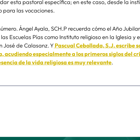
ar esta pastoral específica; en este caso, desde la ins
 para las vocaciones.
 número. Ángel Ayala, SCH.P recuerda cómo el Año Jubil
 las Escuelas Pías como Instituto religioso en la Iglesia y 
n José de Calasanz. Y
Pascual Cebollada, S.J. escribe 
ia, acudiendo especialmente a los primeros siglos del cr
resencia de la vida religiosa es muy relevante
.