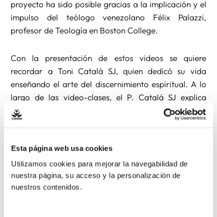
proyecto ha sido posible gracias a la implicación y el
impulso del teólogo venezolano Félix Palazzi,
profesor de Teología en Boston College.
Con la presentación de estos videos se quiere
recordar a Toni Catalá SJ, quien dedicó su vida
enseñando el arte del discernimiento espiritual. A lo
largo de las video-clases, el P. Catalá SJ explica
cómo el discernimiento es la búsqueda del paso del
Espíritu en nuestras vidas, en un tiempo, un espacio y
una realidad concreta. Por ello, con el presente curso
Esta página web usa cookies
se quiere ofrecer las herramientas básicas para
aprender la dinámica del discernimiento en nuestro
Utilizamos cookies para mejorar la navegabilidad de
contexto personal, social y eclesial actual.
nuestra página, su acceso y la personalización de
nuestros contenidos.
El curso es completamente gratuito y se realizará de
modo online. Siendo asincrónico, cada persona lo