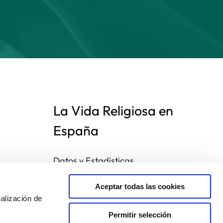
La Vida Religiosa en
España
Datos y Estadísticas
Preguntas frecuentes
Mapa de congregaciones
Aceptar todas las cookies
alización de
Permitir selección