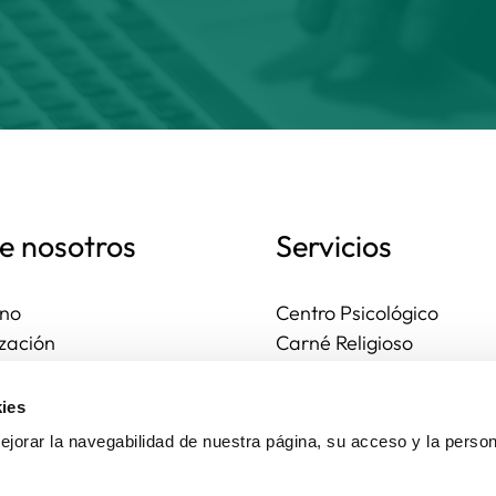
e nosotros
Servicios
no
Centro Psicológico
zación
Carné Religioso
ales y diocesanas
Publicaciones
os seguros
Ayudas
ies
to
Actividades
jorar la navegabilidad de nuestra página, su acceso y la person
Asesoría Jurídica
Ejercicios espirituales