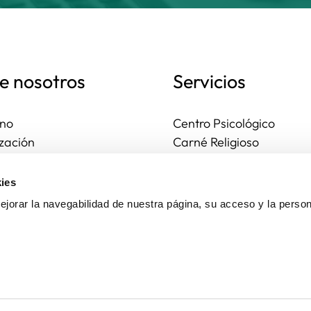
e nosotros
Servicios
no
Centro Psicológico
zación
Carné Religioso
ales y diocesanas
Publicaciones
os seguros
Ayudas
ies
to
Actividades
jorar la navegabilidad de nuestra página, su acceso y la person
Asesoría Jurídica
Ejercicios espirituales