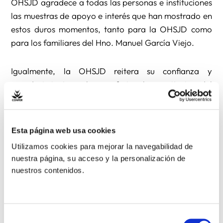
OHSJD agradece a todas las personas e instituciones
las muestras de apoyo e interés que han mostrado en
estos duros momentos, tanto para la OHSJD como
para los familiares del Hno. Manuel García Viejo.
Igualmente, la OHSJD reitera su confianza y
agradecimiento a los profesionales sanitarios del
Hospital Carlos III donde está siendo atendido el Hno.
Manuel García Viejo.
Esta página web usa cookies
También queremos reiterar que la OHSJD, presente
Utilizamos cookies para mejorar la navegabilidad de
en 13 países de África a través de 25 hospitales y
nuestra página, su acceso y la personalización de
centros sociosanitarios, sigue muy preocupada por
nuestros contenidos.
todo lo que está ocurriendo en los países afectados
por la epidemia del Ebola, ya que la situación sigue
siendo muy complicada y aún no está controlada.
Selección