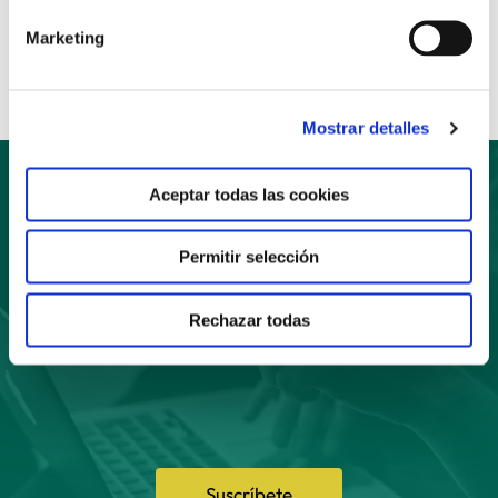
Compartir:
Marketing
Mostrar detalles
Aceptar todas las cookies
Suscríbete
Permitir selección
a nuestro boletín
Rechazar todas
Suscríbete