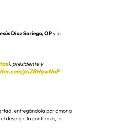
esús Díaz Sariego, OP
y la
tas
), presidente y
itter.com/psZBHqwNnP
bertad, entregándola por amor a
l despojo, la confianza, la