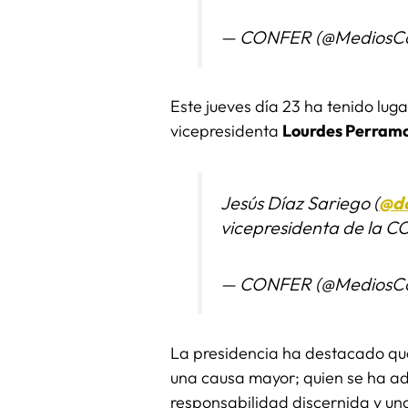
— CONFER (@MediosCo
Este jueves día 23 ha tenido luga
vicepresidenta
Lourdes Perram
Jesús Díaz Sariego (
@do
vicepresidenta de la C
— CONFER (@MediosCo
La presidencia ha destacado que
una causa mayor; quien se ha adh
responsabilidad discernida y una