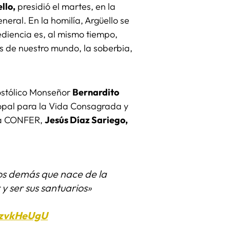
llo,
presidió el martes, en la
eral. En la homilía, Argüello se
ediencia es, al mismo tiempo,
s de nuestro mundo, la soberbia,
postólico Monseñor
Bernardito
opal para la Vida Consagrada y
 la CONFER,
Jesús Díaz Sariego,
.
los demás que nace de la
 y ser sus santuarios»
kEzvkHeUgU