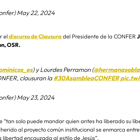
nfer)
May 22, 2024
r el
discurso de Clausura
del Presidente de la CONFER
J
on, OSR.
minicos_es
) y Lourdes Perramon (
@hermanasobla
ONFER, clausuran la
#30AsambleaCONFER
pic.tw
nfer)
May 23, 2024
 “tan solo puede mandar quien antes ha liberado su li
erido al proyecto común institucional se enmarca entre e
 libertad encauzada al estilo de Jesús”.