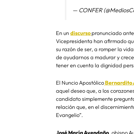
— CONFER (@MediosCo
En un
discurso
pronunciado ante 
Vicepresidenta han afirmado que
su razón de ser, a romper la vida
de ayudarnos a madurar y crecer
tener en cuenta la dignidad per
El Nuncio Apostólico
Bernardito
aquel deseo que, a los corazones
candidato simplemente pregunta
relación que, en el discernimien
Evangelio”.
José María Avendaño
, obispo A