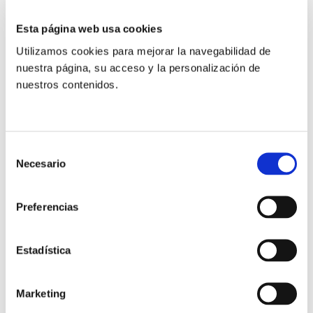
Las personas que no puedan asistir podrán seguirlo
Esta página web usa cookies
online pinchando el siguiente
enlace
Utilizamos cookies para mejorar la navegabilidad de
nuestra página, su acceso y la personalización de
Signis es una asociación civil, cuya sede social está en
nuestros contenidos.
Friburgo -Suiza-, y que cuenta con miembros en 140
países del mundo. Agrupa a profesionales católicos
de cine, televisión, vídeo, educación para los medios,
Selección
internet, radio y nuevas tecnologías.
Necesario
de
consentimiento
Preferencias
Estadística
Marketing