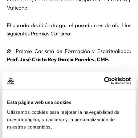
Vaticano.
El Jurado decidió otorgar el pasado mes de abril los
siguientes Premios Carisma:
Ø Premio Carisma de Formación y Espiritualidad:
Prof. José Cristo Rey García Paredes, CMF.
Ø Premio Carisma de Justicia y Solidaridad:
Dña.
Luna Reyes Segura, voluntaria de Cruz Roja y D.
Abdou.
Esta página web usa cookies
Ø Premio Carisma de Misión y Cooperación:
Mons.
Utilizamos cookies para mejorar la navegabilidad de
Eugenio Arellano Fernández, MccJ.
nuestra página, su acceso y la personalización de
nuestros contenidos.
Ø Premio Carisma de Educación:
Universidad La