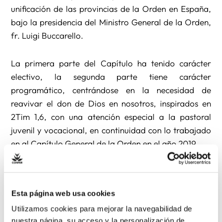
unificación de las provincias de la Orden en España,
bajo la presidencia del Ministro General de la Orden,
fr. Luigi Buccarello.
La primera parte del Capítulo ha tenido carácter
electivo, la segunda parte tiene carácter
programático, centrándose en la necesidad de
reavivar el don de Dios en nosotros, inspirados en
2Tim 1,6, con una atención especial a la pastoral
juvenil y vocacional, en continuidad con lo trabajado
en al Capítulo General de la Orden en el año 2019.
Ha resultado elegido Ministro Provincial el religioso
fr. Pedro Aliaga Asensio, nacido en Villanueva del
Esta página web usa cookies
Arzobispo, Jaén, el año 1971, es doctor en historia
Utilizamos cookies para mejorar la navegabilidad de
eclesiástica por la Universidad Pontificia Gregoriana
nuestra página, su acceso y la personalización de