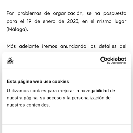
Por problemas de organización, se ha pospuesto
para el 19 de enero de 2023, en el mismo lugar
(Málaga).
Más adelante iremos anunciando los detalles del
mismo. Desde la organización lamentan este cambio
de fechas, pero no ha sido posible organizarlo
durante el mes habitual de noviembre.
Esta página web usa cookies
Utilizamos cookies para mejorar la navegabilidad de
nuestra página, su acceso y la personalización de
Anterior
Siguiente
nuestros contenidos.
Compartir:
Selección