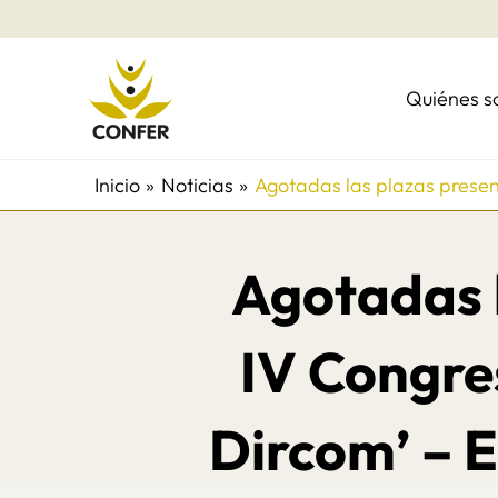
Ir
al
contenido
Quiénes 
Inicio
Noticias
Agotadas las plazas presenc
Agotadas l
IV Congre
Dircom’ – E