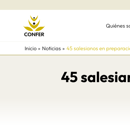
Ir
al
contenido
Quiénes 
Inicio
Noticias
45 salesianos en preparació
45 salesia