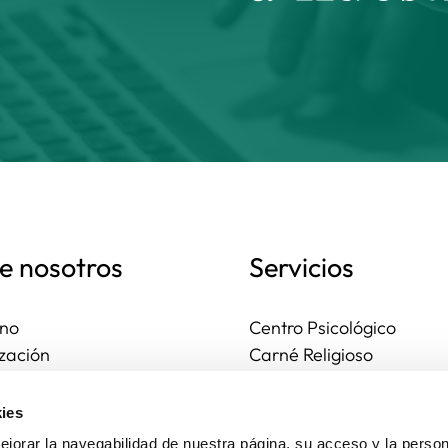
e nosotros
Servicios
no
Centro Psicológico
zación
Carné Religioso
ales y diocesanas
Publicaciones
os seguros
Ayudas
ies
to
Actividades
jorar la navegabilidad de nuestra página, su acceso y la person