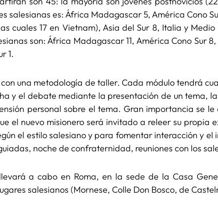
artirán son 45: la mayoría son jóvenes postnovicios (2
es salesianas es: África Madagascar 5, América Cono Su
las cuales 17 en Vietnam), Asia del Sur 8, Italia y Medio
esianas son: África Madagascar 11, América Cono Sur 8,
r 1.
, con una metodología de taller. Cada módulo tendrá cu
cha y el debate mediante la presentación de un tema, la
nsión personal sobre el tema. Gran importancia se le 
 que el nuevo misionero será invitado a releer su propia 
egún el estilo salesiano y para fomentar interacción y el i
 guiadas, noche de confraternidad, reuniones con los sale
llevará a cabo en Roma, en la sede de la Casa Genera
lugares salesianos (Mornese, Colle Don Bosco, de Castelnu