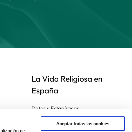
La Vida Religiosa en
España
Datos y Estadísticas
Preguntas frecuentes
Mapa de congregaciones
Aceptar todas las cookies
alización de