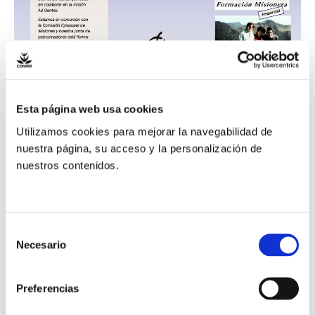
Misionera
Esta página web usa cookies
Utilizamos cookies para mejorar la navegabilidad de
nuestra página, su acceso y la personalización de
XXXII Curso de
nuestros contenidos.
Formación Misionera
Selección
Red Intraeclesial
/ Por
Comunicación
Necesario
de
consentimiento
Madrid, 1 de junio de 2022 (IVICON); Ya están abiertas las
Preferencias
inscripciones para realizar el XXXII Curso de Formación
Misionera que tendrá lugar del 12 de septiembre al 1 de