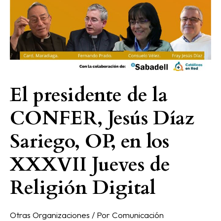
la
CONFER,
Jesús
Díaz
Sariego,
OP,
en
El presidente de la
los
CONFER, Jesús Díaz
XXXVII
Jueves
Sariego, OP, en los
de
Religión
XXXVII Jueves de
Digital
Religión Digital
Otras Organizaciones
/ Por
Comunicación