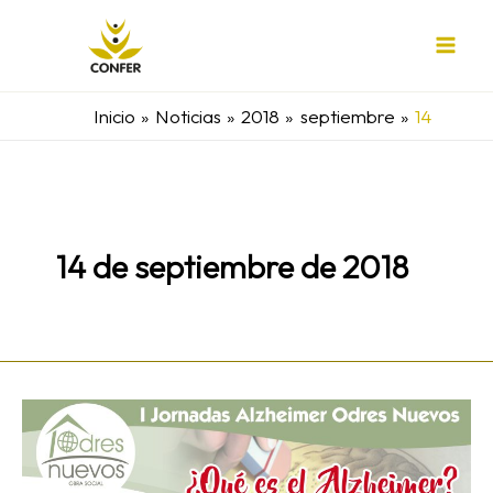
Ir
al
contenido
Inicio
Noticias
2018
septiembre
14
14 de septiembre de 2018
I
Jornada
de