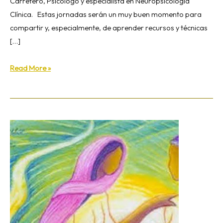
Carretero, Psicólogo y especialista en Neuropsicología
Clínica. Estas jornadas serán un muy buen momento para
compartir y, especialmente, de aprender recursos y técnicas
[…]
Read More »
Exhortación
Apostólica
Gaudete
et
exsultate