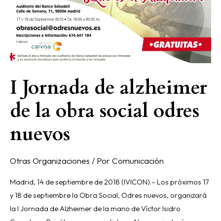
alzheimer
de
la
obra
social
odres
I Jornada de alzheimer
nuevos
de la obra social odres
nuevos
Otras Organizaciones
/ Por
Comunicación
Madrid, 14 de septiembre de 2018 (IVICON).– Los próximos 17
y 18 de septiembre la Obra Social, Odres nuevos, organizará
la I Jornada de Alzheimer de la mano de Víctor Isidro