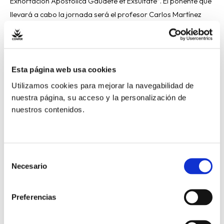
Exhortación Apostólica Gaudete et Exsultate”. El ponente que
llevará a cabo la jornada será el profesor Carlos Martínez
Oliveras, Director del Instituto Teológico de Vida
Read More »
Esta página web usa cookies
Utilizamos cookies para mejorar la navegabilidad de
nuestra página, su acceso y la personalización de
nuestros contenidos.
Banco
Santander
dona
a
Selección
Necesario
la
de
consentimiento
CONFER
633.000
Preferencias
euros
para