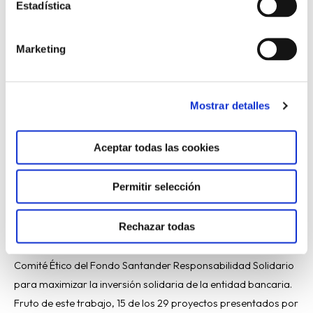
Estadística
15
proyectos
Banco Santander dona
Marketing
solidarios
a la CONFER 633.000
Mostrar detalles
euros para 15 proyectos
solidarios
Aceptar todas las cookies
Permitir selección
Confer
/ Por
Comunicación
Rechazar todas
Madrid, 14 de septiembre de 2018 (IVICON).- Desde el año
2016, CONFER ha trabajado conjuntamente con Cáritas y el
Comité Ético del Fondo Santander Responsabilidad Solidario
para maximizar la inversión solidaria de la entidad bancaria.
Fruto de este trabajo, 15 de los 29 proyectos presentados por